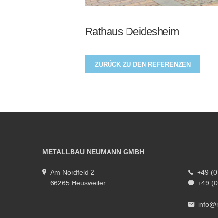
Rathaus Deidesheim
ZURÜCK ZU DEN REFERENZEN
METALLBAU NEUMANN GMBH
Am Nordfeld 2
+49 (0
66265 Heusweiler
+49 (0
info@