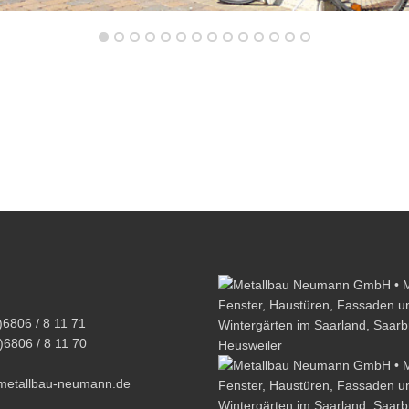
)6806 / 8 11 71
)6806 / 8 11 70
metallbau-neumann.de