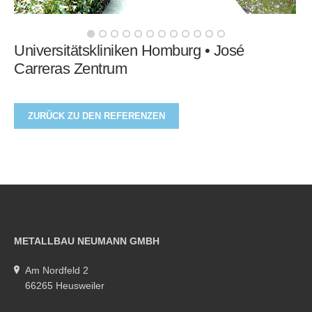
Universitätskliniken Homburg • José
Carreras Zentrum
ZURÜCK ZU DEN REFERENZEN
METALLBAU NEUMANN GMBH
Am Nordfeld 2
66265 Heusweiler