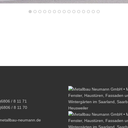
)6806 / 8 11 71
)6806 / 8 11 70
metallbau-neumann.de